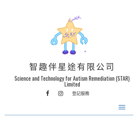
智趣伴星途有限公司
Science and Technology for Autism Remediation (STAR)
Limited
FACEBOOK
INSTAGRAM
登記服務
Toggle
navigat