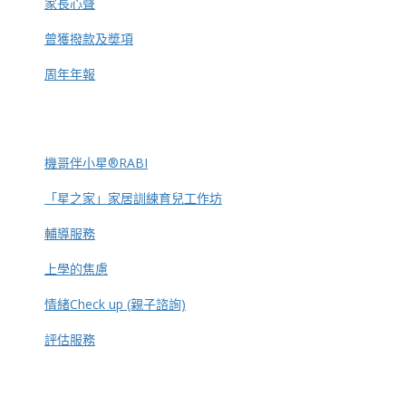
家長心聲
曾獲撥款及奬項
周年年報
機哥伴小星®RABI
「星之家」家居訓練育兒工作坊
輔導服務
上學的焦慮
情緒Check up (親子諮詢)
評估服務