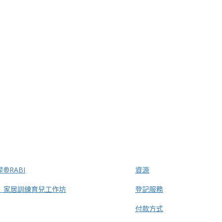
®RABI
資源
」家居訓練育兒工作坊
登記服務
付款方式