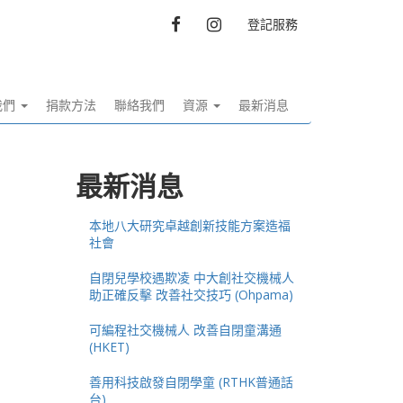
FACEBOOK
INSTAGRAM
登記服務
我們
捐款方法
聯絡我們
資源
最新消息
最新消息
本地八大研究卓越創新技能方案造福
社會
自閉兒學校遇欺凌 中大創社交機械人
助正確反擊 改善社交技巧 (Ohpama)
可編程社交機械人 改善自閉童溝通
(HKET)
善用科技啟發自閉學童 (RTHK普通話
台)