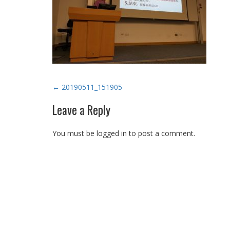
Post
←
20190511_151905
navigation
Leave a Reply
You must be logged in to post a comment.