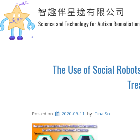
智趣伴星途有限公司
Science and Technology for Autism Remediation
The Use of Social Robots
Tre
Posted on
2020-09-11
by
Tina So