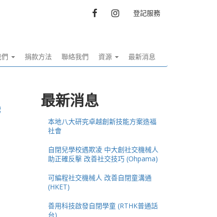
FACEBOOK
INSTAGRAM
登記服務
我們
捐款方法
聯絡我們
資源
最新消息
最新消息
e
本地八大研究卓越創新技能方案造福
社會
自閉兒學校遇欺凌 中大創社交機械人
助正確反擊 改善社交技巧 (Ohpama)
可編程社交機械人 改善自閉童溝通
(HKET)
善用科技啟發自閉學童 (RTHK普通話
台)