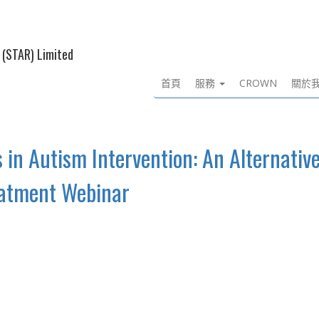
 (STAR) Limited
首頁
服務
CROWN
關於
 in Autism Intervention: An Alternativ
atment Webinar