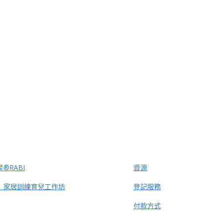
®RABI
資源
」家居訓練育兒工作坊
登記服務
付款方式