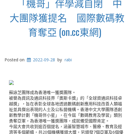
「機哥」伴學減自閉 中
大團隊獲提名 國際數碼教
育奪亞 (on.cc東網)
Posted on
2022-09-28
by
rabi
蘇詠芝團隊成為香港唯一獲獎團隊。
被譽為資訊及通訊科技界「奧斯卡獎」的「全球資通訊科技卓
越獎」，旨在表彰全球各地透過數碼創新應用科技改善人類福
祉並具傑出表現的人士及公私營機構。香港中文大學團隊憑創
新教學計劃「機哥伴小星」，在今屆「數碼教育及學習」類別
勇奪亞軍，為香港唯一獲獎團隊，成就備受國際肯定。
今屆大會共收到逾百個提名，涵蓋智慧城市、醫療、教育及經
濟等多個範疇，共20個機構獲頒大獎，另頒發7個亞軍及6個優