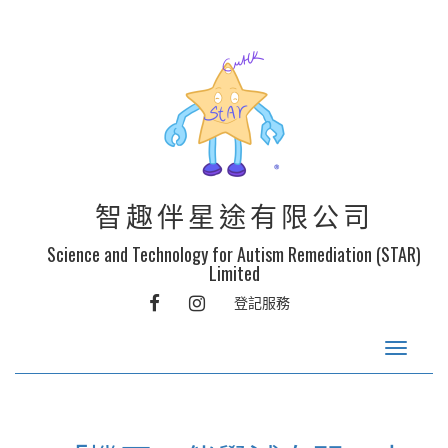
智趣伴星途有限公司
Science and Technology for Autism Remediation (STAR)
Limited
FACEBOOK
INSTAGRAM
登記服務
Toggle
navigat