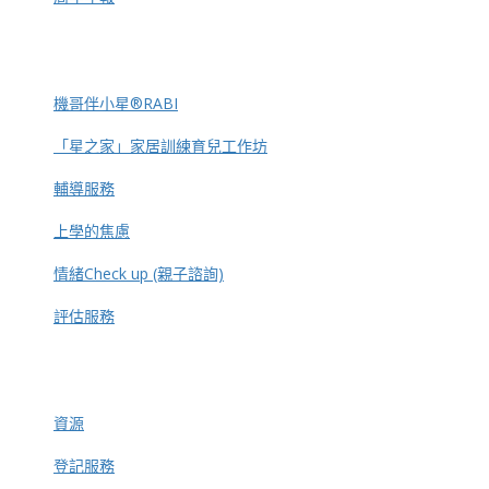
機哥伴小星®RABI
「星之家」家居訓練育兒工作坊
輔導服務
上學的焦慮
情緒Check up (親子諮詢)
評估服務
資源
登記服務