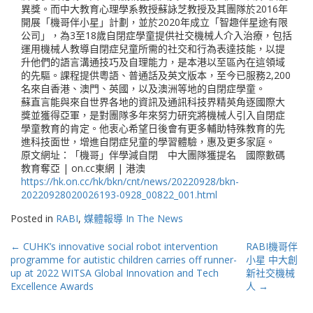
異獎。而中大教育心理學系教授蘇詠芝教授及其團隊於2016年
開展「機哥伴小星」計劃，並於2020年成立「智趣伴星途有限
公司」，為3至18歲自閉症學童提供社交機械人介入治療，包括
運用機械人教導自閉症兒童所需的社交和行為表達技能，以提
升他們的語言溝通技巧及自理能力，是本港以至區內在這領域
的先驅。課程提供粵語、普通話及英文版本，至今已服務2,200
名來自香港、澳門、英國，以及澳洲等地的自閉症學童。
蘇直言能與來自世界各地的資訊及通訊科技界精英角逐國際大
獎並獲得亞軍，是對團隊多年來努力研究將機械人引入自閉症
學童教育的肯定。他衷心希望日後會有更多輔助特殊教育的先
進科技面世，增進自閉症兒童的學習體驗，惠及更多家庭。
原文網址：「機哥」伴學減自閉 中大團隊獲提名 國際數碼
教育奪亞 | on.cc東網 | 港澳
https://hk.on.cc/hk/bkn/cnt/news/20220928/bkn-
20220928020026193-0928_00822_001.html
Posted in
RABI
,
媒體報導 In The News
Post
←
CUHK’s innovative social robot intervention
RABI機哥伴
programme for autistic children carries off runner-
小星 中大創
navigation
up at 2022 WITSA Global Innovation and Tech
新社交機械
Excellence Awards
人
→