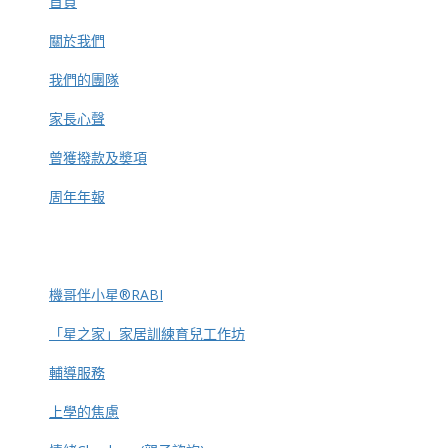
首頁
關於我們
我們的團隊
家長心聲
曾獲撥款及奬項
周年年報
機哥伴小星®RABI
「星之家」家居訓練育兒工作坊
輔導服務
上學的焦慮