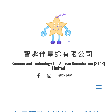
智趣伴星途有限公司
Science and Technology for Autism Remediation (STAR)
Limited
FACEBOOK
INSTAGRAM
登記服務
Toggle
navigat