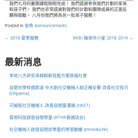
我們七月的暑期課程剛剛完成！ 我們感謝參與我們計劃的家長
和孩子們。 我們也非常感謝對我們的計劃和團隊成員的正面反
饋與鼓勵。 八月份我們將為另一批孩子服務！
Posted in
宣佈 Announcements
Post
←
2018 夏季服務
RABI 機哥伴小星 2018-2019
→
navigation
最新消息
本地八大研究卓越創新技能方案造福社會
自閉兒學校遇欺凌 中大創社交機械人助正確反擊 改善社交技巧
(Ohpama)
可編程社交機械人 改善自閉童溝通 (HKET)
善用科技啟發自閉學童 (RTHK普通話台)
社交機械人啟發自閉症學童的學習動機 (inmedia.hk)