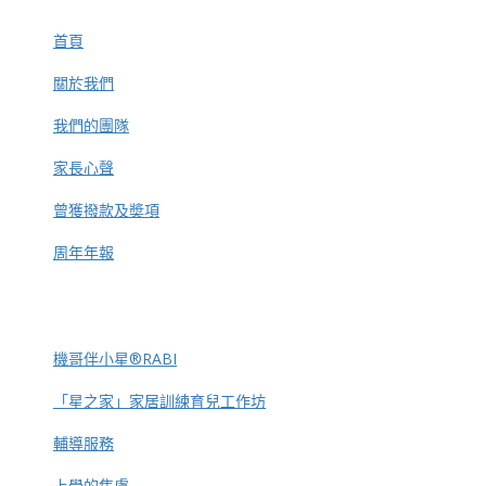
首頁
關於我們
我們的團隊
家長心聲
曾獲撥款及奬項
周年年報
機哥伴小星®RABI
「星之家」家居訓練育兒工作坊
輔導服務
上學的焦慮