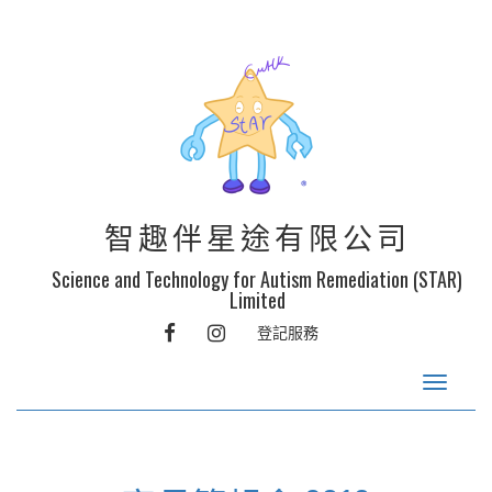
智趣伴星途有限公司
Science and Technology for Autism Remediation (STAR)
Limited
FACEBOOK
INSTAGRAM
登記服務
Toggle
navigat